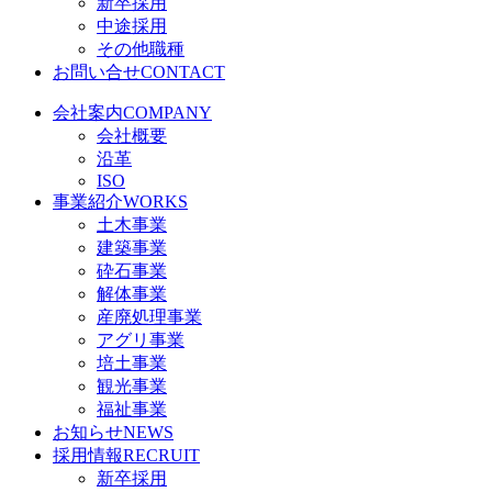
新卒採用
中途採用
その他職種
お問い合せ
CONTACT
会社案内
COMPANY
会社概要
沿革
ISO
事業紹介
WORKS
土木事業
建築事業
砕石事業
解体事業
産廃処理事業
アグリ事業
培土事業
観光事業
福祉事業
お知らせ
NEWS
採用情報
RECRUIT
新卒採用