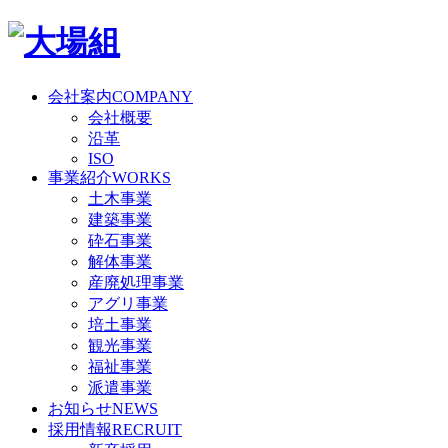
会社案内
COMPANY
会社概要
沿革
ISO
事業紹介
WORKS
土木事業
建築事業
砕石事業
解体事業
産廃処理事業
アグリ事業
培土事業
観光事業
福祉事業
派遣事業
お知らせ
NEWS
採用情報
RECRUIT