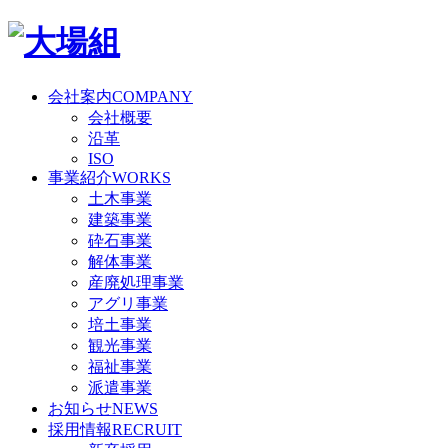
会社案内
COMPANY
会社概要
沿革
ISO
事業紹介
WORKS
土木事業
建築事業
砕石事業
解体事業
産廃処理事業
アグリ事業
培土事業
観光事業
福祉事業
派遣事業
お知らせ
NEWS
採用情報
RECRUIT