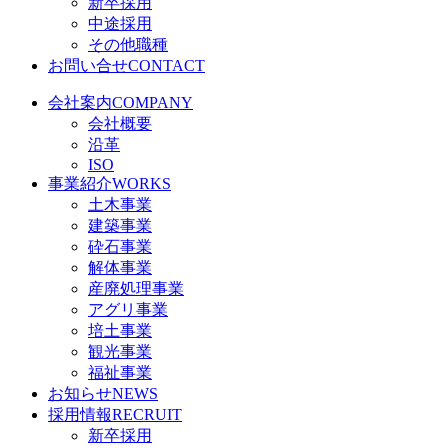
新卒採用
中途採用
その他職種
お問い合せ
CONTACT
会社案内
COMPANY
会社概要
沿革
ISO
事業紹介
WORKS
土木事業
建築事業
砕石事業
解体事業
産廃処理事業
アグリ事業
培土事業
観光事業
福祉事業
お知らせ
NEWS
採用情報
RECRUIT
新卒採用