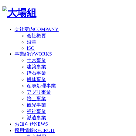
会社案内
COMPANY
会社概要
沿革
ISO
事業紹介
WORKS
土木事業
建築事業
砕石事業
解体事業
産廃処理事業
アグリ事業
培土事業
観光事業
福祉事業
派遣事業
お知らせ
NEWS
採用情報
RECRUIT