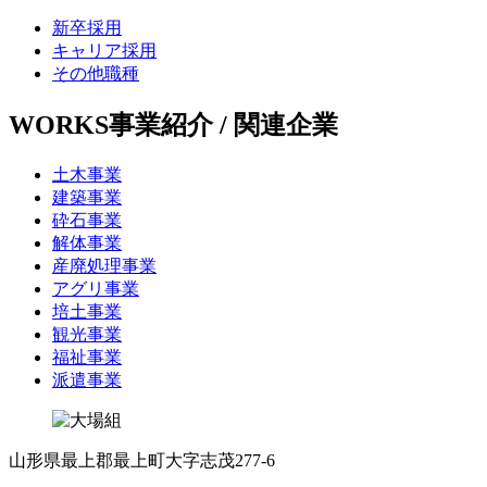
新卒採用
キャリア採用
その他職種
WORKS
事業紹介 / 関連企業
土木事業
建築事業
砕石事業
解体事業
産廃処理事業
アグリ事業
培土事業
観光事業
福祉事業
派遣事業
山形県最上郡最上町大字志茂277-6