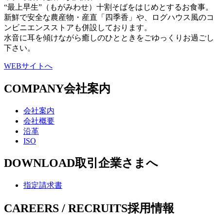
“最上早生”（もがみわせ）十割そばをはじめとするお食事。
新鮮で安全な農産物・産直「四季香」や、ログハウス風のコ
ンビニエンスストアも併設しております。
水音に耳を傾けながら癒しのひとときをごゆっくりお過ごし
下さい。
WEBサイトへ
COMPANY
会社案内
会社案内
会社概要
沿革
ISO
DOWNLOAD
取引企業さまへ
指定請求書
CAREERS / RECRUITS
採用情報