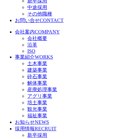
新卒採用
中途採用
その他職種
お問い合せ
CONTACT
会社案内
COMPANY
会社概要
沿革
ISO
事業紹介
WORKS
土木事業
建築事業
砕石事業
解体事業
産廃処理事業
アグリ事業
培土事業
観光事業
福祉事業
お知らせ
NEWS
採用情報
RECRUIT
新卒採用