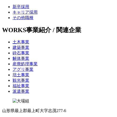
新卒採用
キャリア採用
その他職種
WORKS
事業紹介 / 関連企業
土木事業
建築事業
砕石事業
解体事業
産廃処理事業
アグリ事業
培土事業
観光事業
福祉事業
派遣事業
山形県最上郡最上町大字志茂277-6