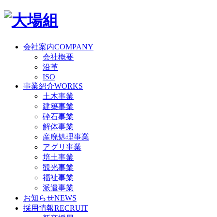
会社案内
COMPANY
会社概要
沿革
ISO
事業紹介
WORKS
土木事業
建築事業
砕石事業
解体事業
産廃処理事業
アグリ事業
培土事業
観光事業
福祉事業
派遣事業
お知らせ
NEWS
採用情報
RECRUIT