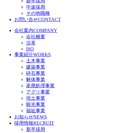
新卒採用
中途採用
その他職種
お問い合せ
CONTACT
会社案内
COMPANY
会社概要
沿革
ISO
事業紹介
WORKS
土木事業
建築事業
砕石事業
解体事業
産廃処理事業
アグリ事業
培土事業
観光事業
福祉事業
お知らせ
NEWS
採用情報
RECRUIT
新卒採用